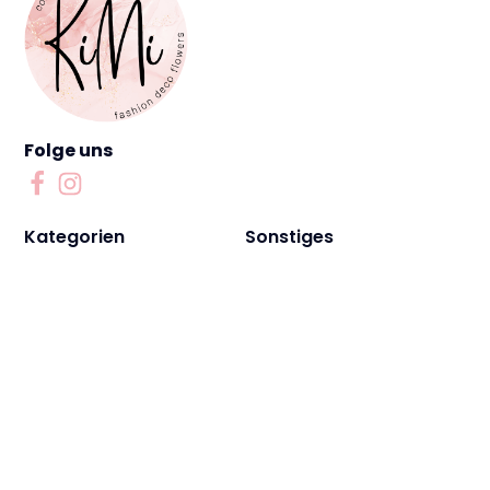
Folge uns
Kategorien
Sonstiges
Bekleidung
Events
Dekoration
Workshops
Accessoires
Private Shopping
Unternehmen
Rechtliches
Über Uns
Widerruf
Kontakt
AGBs