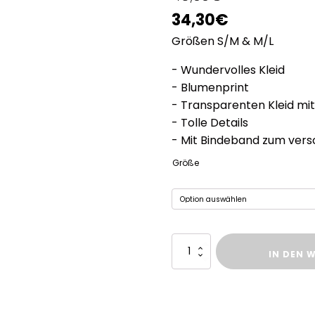
Ursprünglicher
Aktueller
34,30
€
Preis
Größen S/M & M/L
Preis
war:
ist:
- Wundervolles Kleid
- Blumenprint
49,00€
34,30€.
- Transparenten Kleid mit
- Tolle Details
- Mit Bindeband zum vers
Größe
Kleid
IN DEN 
la
Flower
Menge