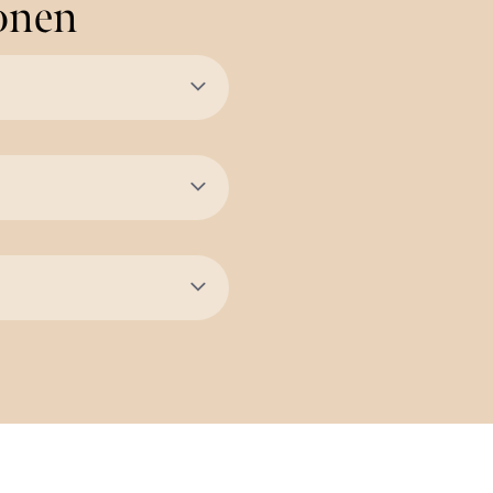
ionen
2022 KiMiBlumenliebe. All rights reserved. Made wit