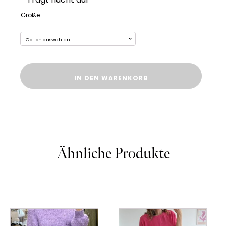
Größe
Thermostrumpfhose
IN DEN WARENKORB
Menge
Ähnliche Produkte
Dieses
Dieses