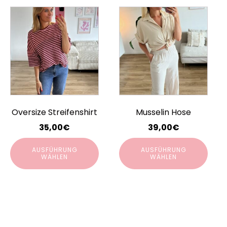
Dieses
Dieses
Produkt
Produkt
weist
weist
mehrere
mehrere
Varianten
Varianten
auf.
auf.
Die
Die
Optionen
Optionen
Oversize Streifenshirt
Musselin Hose
können
können
auf
auf
35,00
€
39,00
€
der
der
AUSFÜHRUNG
AUSFÜHRUNG
Produktseite
Produktseite
WÄHLEN
WÄHLEN
gewählt
gewählt
werden
werden