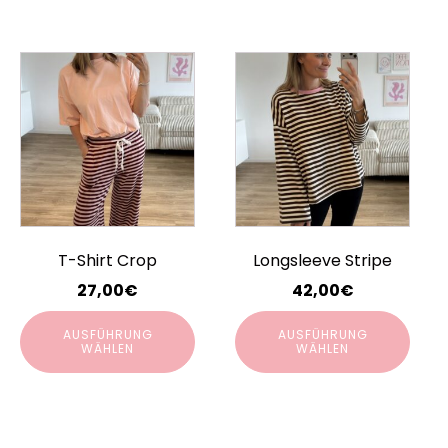
Dieses
Dieses
Produkt
Produkt
weist
weist
mehrere
mehrere
Varianten
Varianten
auf.
auf.
Die
Die
Optionen
Optionen
T-Shirt Crop
Longsleeve Stripe
können
können
auf
auf
27,00
€
42,00
€
der
der
AUSFÜHRUNG
AUSFÜHRUNG
Produktseite
Produktseite
WÄHLEN
WÄHLEN
gewählt
gewählt
werden
werden