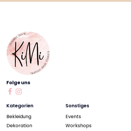
Copyright 2022 KiMiBlumenliebe. All rights reserved. Made with ❤ by
twoseconds
Folge uns
Kategorien
Sonstiges
Bekleidung
Events
Dekoration
Workshops