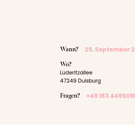
25. September 
Wann?
Wo?
Lüderitzallee
47249 Duisburg
+49 163 449509
Fragen?